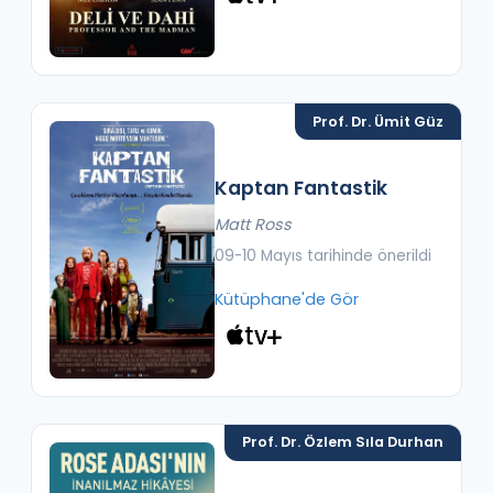
Prof. Dr. Ümit Güz
Kaptan Fantastik
Matt Ross
09-10 Mayıs tarihinde önerildi
Kütüphane'de Gör
Prof. Dr. Özlem Sıla Durhan