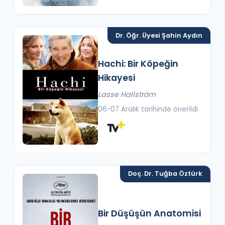
Dr. Öğr. Üyesi Şahin Aydın
Hachi: Bir Köpeğin
Hikayesi
Lasse Hallström
06-07 Aralık tarihinde önerildi
Doç. Dr. Tuğba Öztürk
Bir Düşüşün Anatomisi