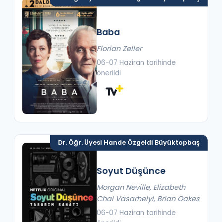
Baba
Florian Zeller
06-07 Haziran tarihinde
önerildi
Dr. Öğr. Üyesi Hande Özgeldi Büyüktopbaş
Soyut Düşünce
Morgan Neville, Elizabeth
Chai Vasarhelyi, Brian Oakes
06-07 Haziran tarihinde