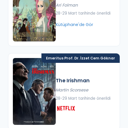
Ari Folman
28-29 Mart tarihinde önerildi
Kütüphane'de Gör
Emeritus Prof. Dr. İzzet Cem Göknar
The Irishman
Martin Scorsese
28-29 Mart tarihinde önerildi