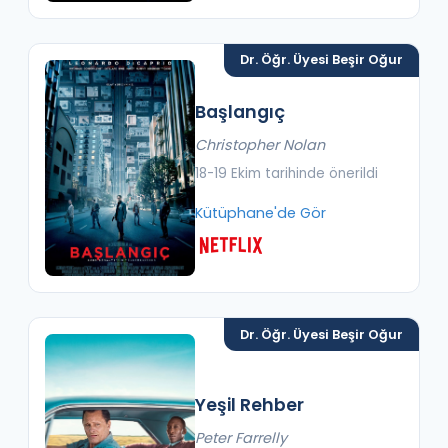
Dr. Öğr. Üyesi Beşir Oğur
Başlangıç
Christopher Nolan
18-19 Ekim tarihinde önerildi
Kütüphane'de Gör
Dr. Öğr. Üyesi Beşir Oğur
Yeşil Rehber
Peter Farrelly