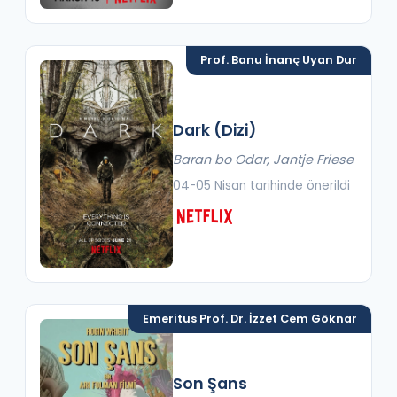
Prof. Banu İnanç Uyan Dur
Dark (Dizi)
Baran bo Odar, Jantje Friese
04-05 Nisan tarihinde önerildi
Emeritus Prof. Dr. İzzet Cem Göknar
Son Şans