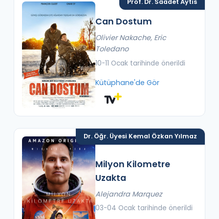
Prof. Dr. Saadet Aytis
Can Dostum
Olivier Nakache, Eric
Toledano
10-11 Ocak tarihinde önerildi
Kütüphane'de Gör
Dr. Öğr. Üyesi Kemal Özkan Yılmaz
Milyon Kilometre
Uzakta
Alejandra Marquez
03-04 Ocak tarihinde önerildi